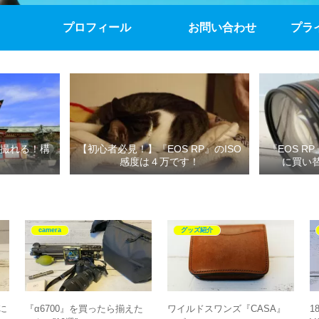
プロフィール
お問い合わせ
プラ
撮れる！構
【初心者必見！】『EOS RP』のISO
『EOS R
感度は４万です！
に買い
camera
グッズ紹介
』に
『α6700』を買ったら揃えた
ワイルドスワンズ『CASA』
18