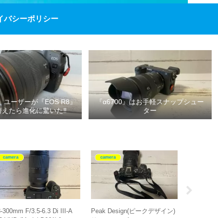
イバシーポリシー
P』ユーザーが『EOS R8』
『α6700』はお手軽スナップシュー
替えたら進化に驚いた‼
ター
camera
camera
camera
-300mm F/3.5-6.3 Di III-A
Peak Design(ピークデザイン)
『E 16-55