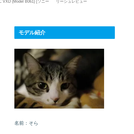
C VXD (Model B061) [ソニー
リーシュレビュー
[SEL165
用]は運動会にピッタリ！
[ILCE-
最強！
モデル紹介
名前：そら