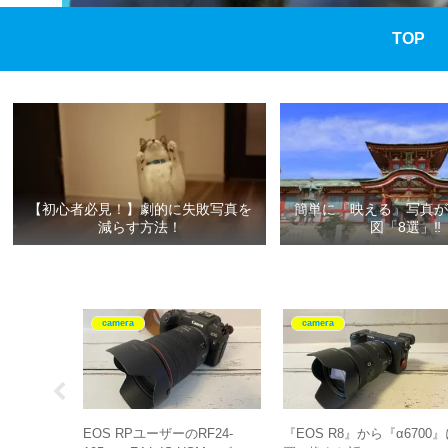
TOP
【初心者必見！】劇的に失敗写真を
簡単に『映える』写真が
減らす方法！
図「8選」‼
camera
camera
エブリデイ
EOS RPユーザーのRF24-
『EOS R8』から『α6700