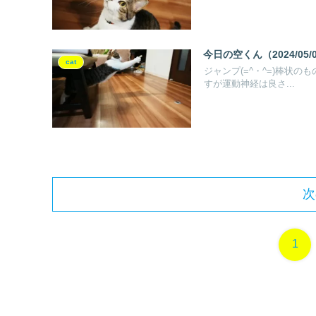
今日の空くん（2024/05/
cat
ジャンプ(=^・^=)棒状の
すが運動神経は良さ...
次
1