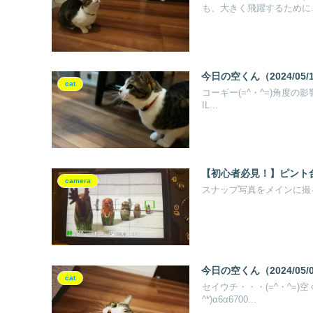
も、大きく飛躍するために..
今日の空くん（2024/05/
cat
コーギー(=^・^=)角度の影
IL...
【初心者必見！】ピント合
camera
スナップ写真をメインに撮
今日の空くん（2024/05/
cat
セイウチ・・・(=^・^=)
^*)α6α6700...