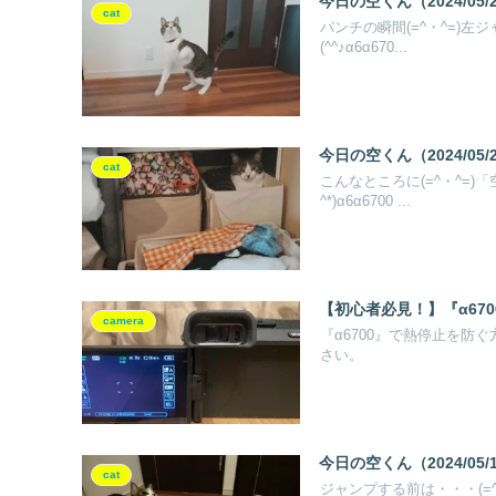
今日の空くん（2024/05/
cat
パンチの瞬間(=^・^=)左
(^^♪α6α670...
今日の空くん（2024/05/
cat
こんなところに(=^・^=
^*)α6α6700 ...
【初心者必見！】『α67
camera
『α6700』で熱停止を
さい。
今日の空くん（2024/05/
cat
ジャンプする前は・・・(=