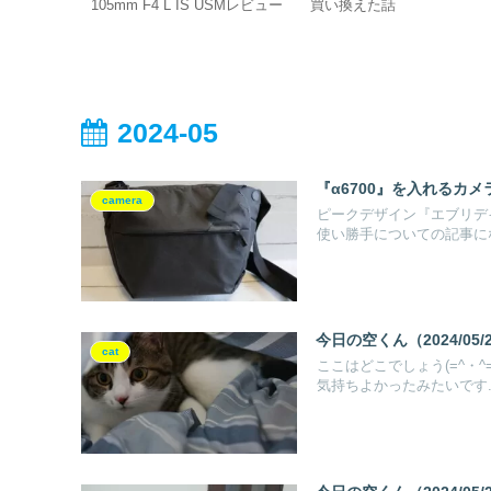
ュー
105mm F4 L IS USMレビュー
買い換えた話
2024-05
『α6700』を入れるカ
camera
ピークデザイン『エブリデ
使い勝手についての記事に
今日の空くん（2024/05/
cat
ここはどこでしょう(=^・
気持ちよかったみたいです..