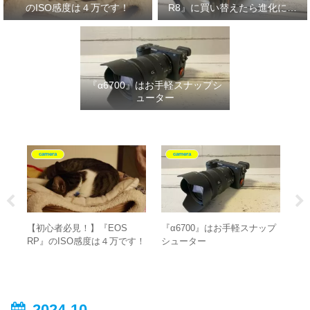
のISO感度は４万です！
R8』に買い替えたら進化に驚
いた‼
『α6700』はお手軽スナップシ
ューター
camera
camera
4
【初心者必見！】『EOS
『α6700』はお手軽スナップ
『
RP』のISO感度は４万です！
シューター
脚
2024-10