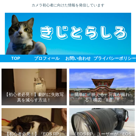
カメラ初心者に向けた情報を発信しています
TOP
プロフィール
お問い合わせ
プライバシーポリシ
【初心者必見！】劇的に失敗写
簡単に『映える』写真が撮れ
真を減らす方法！
る！構図「8選」‼
【初心者必見！】『EOS RP』
『EOS RP』ユーザーが『EOS