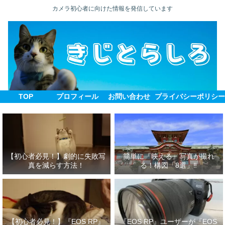
カメラ初心者に向けた情報を発信しています
TOP
プロフィール
お問い合わせ
プライバシーポリシ
【初心者必見！】劇的に失敗写
簡単に『映える』写真が撮れ
真を減らす方法！
る！構図「8選」‼
【初心者必見！】『EOS RP』
『EOS RP』ユーザーが『EOS