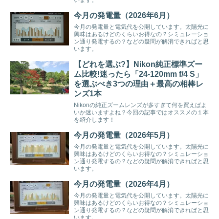
います。
今月の発電量（2026年6月）
今月の発電量と電気代を公開しています。太陽光に
興味はあるけどのくらいお得なの？シミュレーショ
ン通り発電するの？などの疑問が解消できればと思
います。
【どれを選ぶ?】Nikon純正標準ズー
ム比較!迷ったら「24-120mm f/4 S」
を選ぶべき3つの理由＋最高の相棒レ
ンズ1本
Nikonの純正ズームレンズが多すぎて何を買えばよ
いか迷いますよね？今回の記事ではオススメの１本
を紹介します！
今月の発電量（2026年5月）
今月の発電量と電気代を公開しています。太陽光に
興味はあるけどのくらいお得なの？シミュレーショ
ン通り発電するの？などの疑問が解消できればと思
います。
今月の発電量（2026年4月）
今月の発電量と電気代を公開しています。太陽光に
興味はあるけどのくらいお得なの？シミュレーショ
ン通り発電するの？などの疑問が解消できればと思
います。