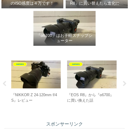
のISO感度は４万です！
R8』に買い替えたら進化に驚
いた‼
『α6700』はお手軽スナップシ
ューター
グッズ紹介
camera
』
SALOMON『X-ADVENTURE
『E 16-55mm F2.8 G
『
GORE-TEX』は全ての写真愛
[SEL1655G]』と『α6700
シ
好家にオススメ‼
[ILCE-6700]』の組み合わせ
が最強！
スポンサーリンク