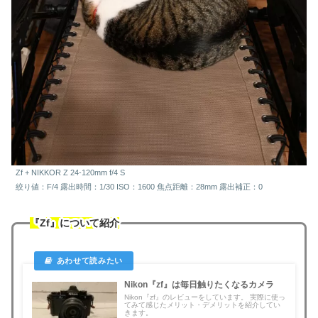
Zf + NIKKOR Z 24-120mm f/4 S
絞り値：F/4 露出時間：1/30 ISO：1600 焦点距離：28mm 露出補正：0
『Zf』について紹介
Nikon『zf』は毎日触りたくなるカメラ
Nikon『zf』のレビューをしています。 実際に使っ
てみて感じたメリット・デメリットを紹介してい
きます。