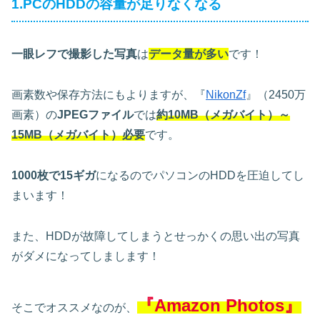
1.PCのHDDの容量が足りなくなる
一眼レフで撮影した写真
は
データ量が多い
です！
画素数や保存方法にもよりますが、『
NikonZf
』（2450万
画素）の
JPEGファイル
では
約10MB
（メガバイト）
～
15MB（メガバイト）必要
です。
1000枚で15ギガ
になるのでパソコンのHDDを圧迫してし
まいます！
また、HDDが故障してしまうとせっかくの思い出の写真
がダメになってしまします！
『Amazon Photos』
そこでオススメなのが、