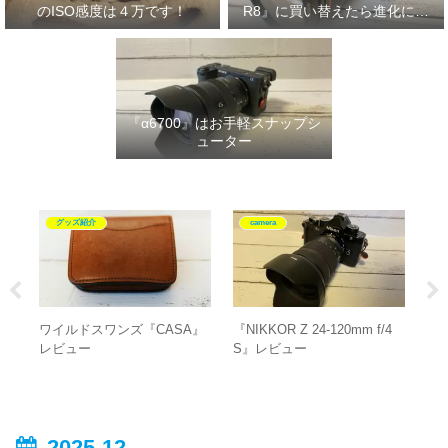
のISO感度は４万です！
R8』に買い替えたら進化に驚
いた‼
『α6700』はお手軽スナップシ
ューター
グッズ紹介
camera
ワイルドスワンズ『CASA』
『NIKKOR Z 24-120mm f/4
18-
ュ
レビュー
S』レビュー
VC
ー
2025-12