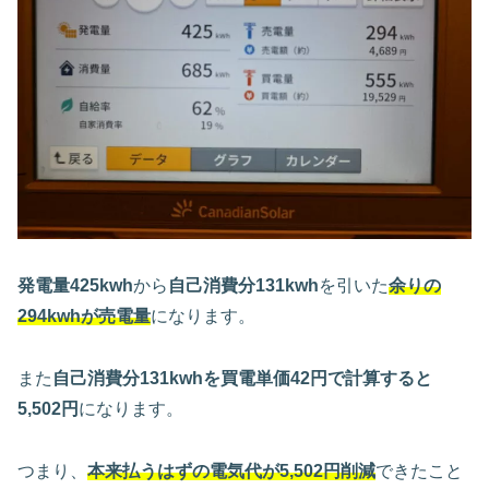
発電量425kwh
から
自己消費分131kwh
を引いた
余りの
294kwhが売電量
になります。
また
自己消費分131kwhを買電単価42円で計算すると
5,502円
になります。
つまり、
本来払うはずの電気代が
5,502
円削減
できたこと