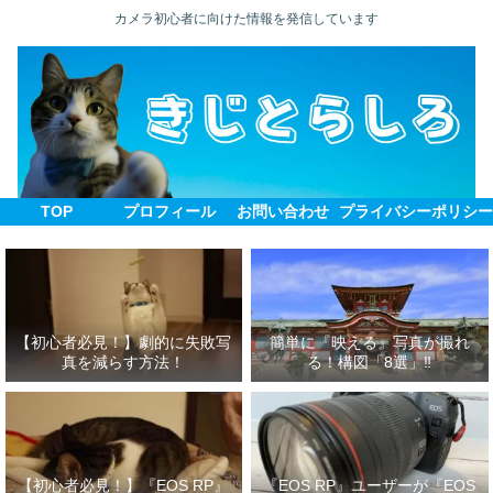
カメラ初心者に向けた情報を発信しています
TOP
プロフィール
お問い合わせ
プライバシーポリシ
【初心者必見！】劇的に失敗写
簡単に『映える』写真が撮れ
真を減らす方法！
る！構図「8選」‼
【初心者必見！】『EOS RP』
『EOS RP』ユーザーが『EOS