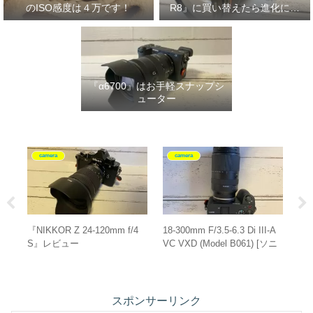
のISO感度は４万です！
R8』に買い替えたら進化に驚
いた‼
『α6700』はお手軽スナップシ
ューター
camera
camera
『NIKKOR Z 24-120mm f/4
18-300mm F/3.5-6.3 Di III-A
EO
S』レビュー
VC VXD (Model B061) [ソニ
10
せ
ーE用]は運動会にピッタリ！
ー
スポンサーリンク