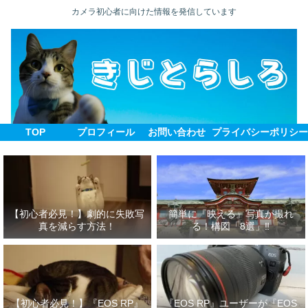
カメラ初心者に向けた情報を発信しています
TOP
プロフィール
お問い合わせ
プライバシーポリシ
【初心者必見！】劇的に失敗写
簡単に『映える』写真が撮れ
真を減らす方法！
る！構図「8選」‼
【初心者必見！】『EOS RP』
『EOS RP』ユーザーが『EOS