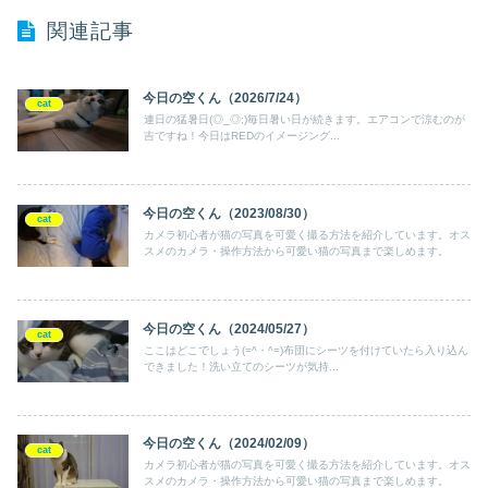
関連記事
今日の空くん（2026/7/24）
cat
連日の猛暑日(◎_◎;)毎日暑い日が続きます。エアコンで涼むのが
吉ですね！今日はREDのイメージング...
今日の空くん（2023/08/30）
cat
カメラ初心者が猫の写真を可愛く撮る方法を紹介しています。オス
スメのカメラ・操作方法から可愛い猫の写真まで楽しめます。
今日の空くん（2024/05/27）
cat
ここはどこでしょう(=^・^=)布団にシーツを付けていたら入り込ん
できました！洗い立てのシーツが気持...
今日の空くん（2024/02/09）
cat
カメラ初心者が猫の写真を可愛く撮る方法を紹介しています。オス
スメのカメラ・操作方法から可愛い猫の写真まで楽しめます。