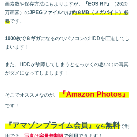
画素数や保存方法にもよりますが、
『EOS RP』
（2620
万画素）の
JPEGファイル
では
約８MB（メガバイト）必
要
です。
1000枚で８ギガ
になるのでパソコンのHDDを圧迫してし
まいます！
また、HDDが故障してしまうとせっかくの思い出の写真
がダメになってしまします！
『Amazon Photos』
そこでオススメなのが、
です！
『アマゾンプライム会員』
無料
なら
で利
用でき、
写真は容量無制限
で利用
できます！