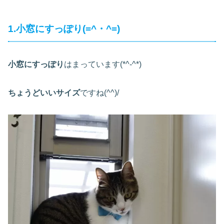
1.小窓にすっぽり(=^・^=)
小窓にすっぽり
はまっています(*^-^*)
ちょうどいいサイズ
ですね(^^)/