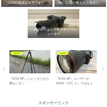
のISO感度は４万です！
R8』に買い替えたら進化に驚
いた‼
『α6700』はお手軽スナップシ
ューター
camera
camera
ど
『EOS RP』にピッタリな三
『EOS RP』ユーザーが
Pe
脚はこれ！
SONY『α7C Ⅱ』ではなく
ン
『EOS R8』に買い替えた理
由‼
スポンサーリンク