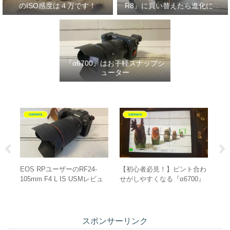
のISO感度は４万です！
R8』に買い替えたら進化に驚
いた‼
『α6700』はお手軽スナップシ
ューター
camera
camera
定で
EOS RPユーザーのRF24-
【初心者必見！】ピント合わ
Pe
シャ
105mm F4 L IS USMレビュ
せがしやすくなる『α6700』
ン
ー
のAF設定
スポンサーリンク