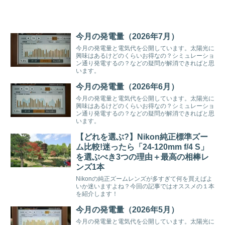
今月の発電量（2026年7月）
今月の発電量と電気代を公開しています。太陽光に
興味はあるけどのくらいお得なの？シミュレーショ
ン通り発電するの？などの疑問が解消できればと思
います。
今月の発電量（2026年6月）
今月の発電量と電気代を公開しています。太陽光に
興味はあるけどのくらいお得なの？シミュレーショ
ン通り発電するの？などの疑問が解消できればと思
います。
【どれを選ぶ?】Nikon純正標準ズー
ム比較!迷ったら「24-120mm f/4 S」
を選ぶべき3つの理由＋最高の相棒レ
ンズ1本
Nikonの純正ズームレンズが多すぎて何を買えばよ
いか迷いますよね？今回の記事ではオススメの１本
を紹介します！
今月の発電量（2026年5月）
今月の発電量と電気代を公開しています。太陽光に