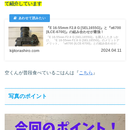
て紹介しています
『E 16-55mm F2.8 G [SEL1655G]』と『α6700
[ILCE-6700]』の組み合わせが最強！
『E 16-55mm F2.8 G [SEL1655G]』を購入したきっか
け。 『E 16-55mm F2.8 G [SEL1655G]』のメリットデ
メリット。 『α6700 [ILCE-6700]』との組み合わせが最
強である理由を紹介していきます。
2024.04.11
kijitorashiro.com
空くんが普段食べているごはんは『
こちら
』
写真のポイント