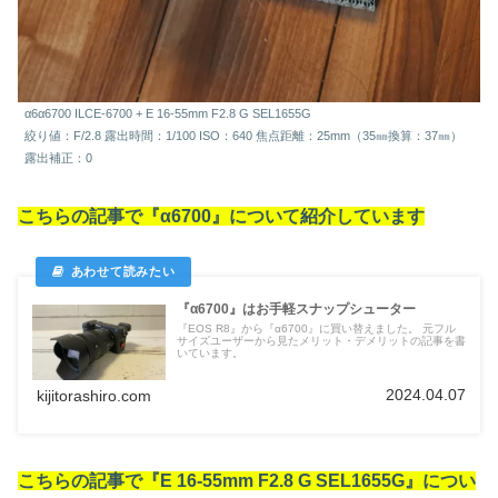
α6α6700 ILCE-6700 + E 16-55mm F2.8 G SEL1655G
絞り値：F/2.8 露出時間：1/100 ISO：640 焦点距離：25mm（35㎜換算：37㎜）
露出補正：0
こちらの記事で『α6700』について紹介しています
『α6700』はお手軽スナップシューター
『EOS R8』から『α6700』に買い替えました。 元フル
サイズユーザーから見たメリット・デメリットの記事を書
いています。
2024.04.07
kijitorashiro.com
こちらの記事で『E 16-55mm F2.8 G SEL1655G』につい