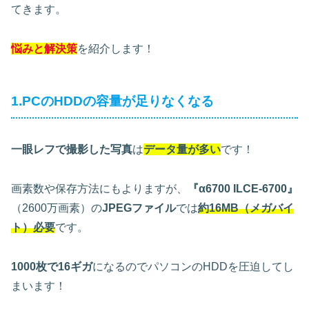
てきます。
悩みと解決策
を紹介します！
1.PCのHDDの容量が足りなくなる
一眼レフで撮影した写真
は
データ量が多い
です！
画素数や保存方法にもよりますが、
『
α6700 ILCE-6700
』
（2600万画素）の
JPEGファイル
では
約16MB（メガバイ
ト）必要
です。
1000枚で16ギガ
になるのでパソコンのHDDを圧迫してし
まいます！