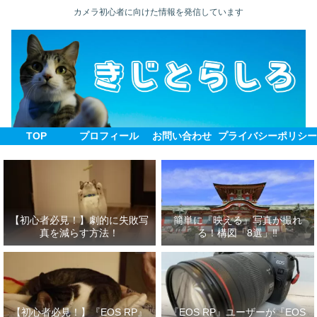
カメラ初心者に向けた情報を発信しています
TOP
プロフィール
お問い合わせ
プライバシーポリシ
【初心者必見！】劇的に失敗写
簡単に『映える』写真が撮れ
真を減らす方法！
る！構図「8選」‼
【初心者必見！】『EOS RP』
『EOS RP』ユーザーが『EOS