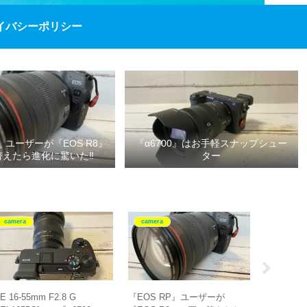
イバシーポリシー
P』ユーザーが『EOS R8』
『α6700』はお手軽スナップシュー
替えたら進化に驚いた‼
ター
camera
camera
camera
E 16-55mm F2.8 G
『EOS RP』ユーザーが
『α670