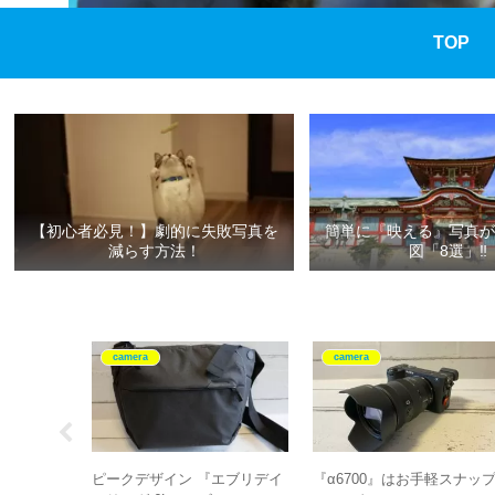
TOP
【初心者必見！】劇的に失敗写真を
簡単に『映える』写真が
減らす方法！
図「8選」‼
camera
camera
CASA』
ピークデザイン 『エブリデイ
『α6700』はお手軽スナッ