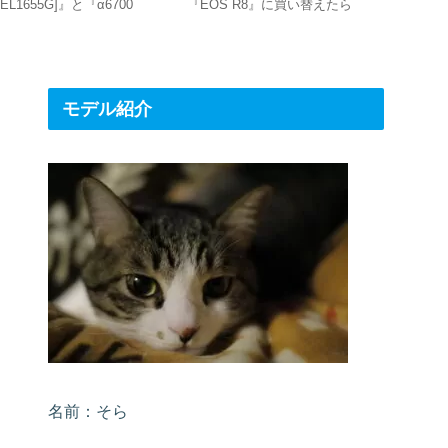
SEL1655G]』と『α6700
『EOS R8』に買い替えたら
いもの”10
ILCE-6700]』の組み合わせが
進化に驚いた‼
最強！
モデル紹介
名前：そら