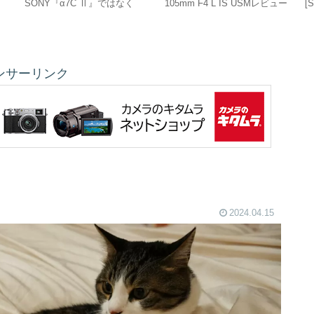
SONY『α7C Ⅱ』ではなく
105mm F4 L IS USMレビュー
[
『EOS R8』に買い替えた理
[
由‼
ンサーリンク
2024.04.15