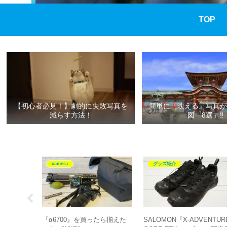
TOP
【初心者必見！】劇的に失敗写真を
簡単に『映える』写真が
減らす方法！
図「8選」‼
camera
グッズ紹介
ークデザイン)
『α6700』を買ったら揃えた
SALOMON『X-ADVENTUR