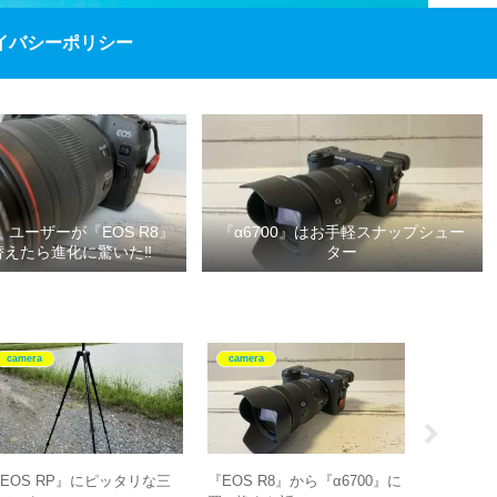
イバシーポリシー
P』ユーザーが『EOS R8』
『α6700』はお手軽スナップシュー
替えたら進化に驚いた‼
ター
camera
camera
camera
EOS RP』にピッタリな三
『EOS R8』から『α6700』に
『E 16-55