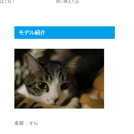
脚はこれ！
買い換えた話
[SEL165
[ILCE-
最強！
モデル紹介
名前：そら