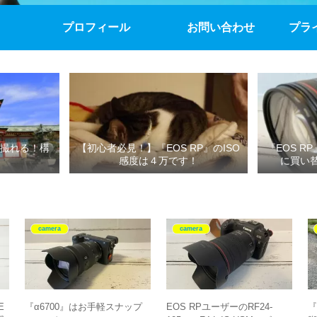
プロフィール
お問い合わせ
プラ
撮れる！構
【初心者必見！】『EOS RP』のISO
『EOS R
感度は４万です！
に買い
camera
camera
E
『α6700』はお手軽スナップ
EOS RPユーザーのRF24-
『