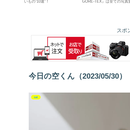
いもの”10選”！
GORE-TEX』は全ての写真
好家にオススメ‼
スポ
今日の空くん（2023/05/30）
cat