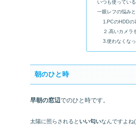
いつも使っている
一眼レフの悩みと
1.PCのHD
２.高いカメラ
3.使わなくな
朝のひと時
早朝の窓辺
でのひと時です。
太陽に照らされると
いい匂い
なんですよね(#^