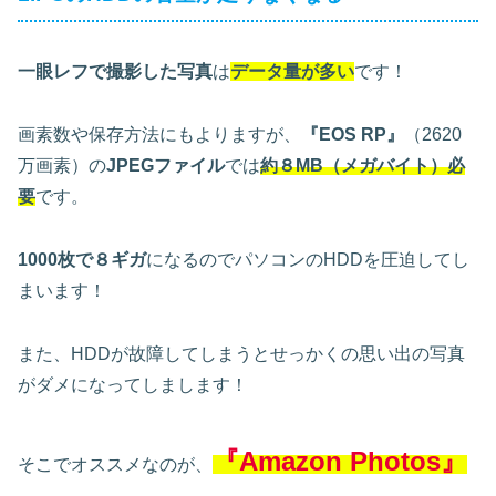
一眼レフで撮影した写真
は
データ量が多い
です！
画素数や保存方法にもよりますが、
『EOS RP』
（2620
万画素）の
JPEGファイル
では
約８MB（メガバイト）必
要
です。
1000枚で８ギガ
になるのでパソコンのHDDを圧迫してし
まいます！
また、HDDが故障してしまうとせっかくの思い出の写真
がダメになってしまします！
『Amazon Photos』
そこでオススメなのが、