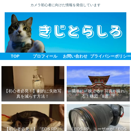
カメラ初心者に向けた情報を発信しています
TOP
プロフィール
お問い合わせ
プライバシーポリシ
【初心者必見！】劇的に失敗写
簡単に『映える』写真が撮れ
真を減らす方法！
る！構図「8選」‼
【初心者必見！】『EOS RP』
『EOS RP』ユーザーが『EOS