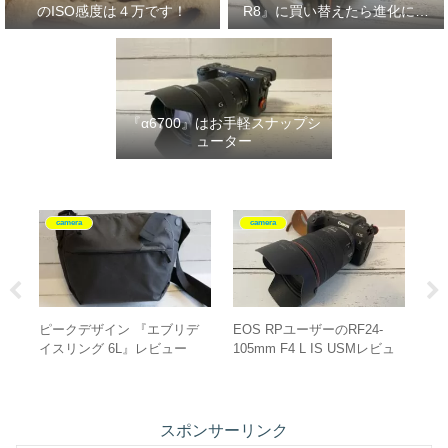
のISO感度は４万です！
R8』に買い替えたら進化に驚
いた‼
『α6700』はお手軽スナップシ
ューター
camera
グッズ紹介
camera
OS RPユーザーのRF24-
ワイルドスワンズ『CASA』
30mmF1.4
05mm F4 L IS USMレビュ
レビュー
っちがボケ
ー
スポンサーリンク