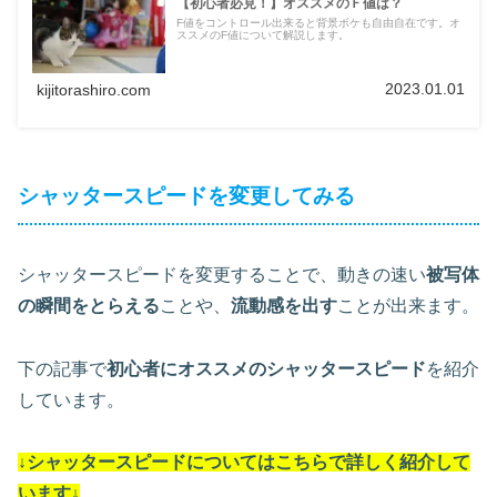
【初心者必見！】オススメのＦ値は？
F値をコントロール出来ると背景ボケも自由自在です。オ
ススメのF値について解説します。
2023.01.01
kijitorashiro.com
シャッタースピードを変更してみる
シャッタースピードを変更することで、動きの速い
被写体
の瞬間をとらえる
ことや、
流動感を出す
ことが出来ます。
下の記事で
初心者にオススメのシャッタースピード
を紹介
しています。
↓シャッタースピードについては
こちらで詳しく紹介して
います
↓