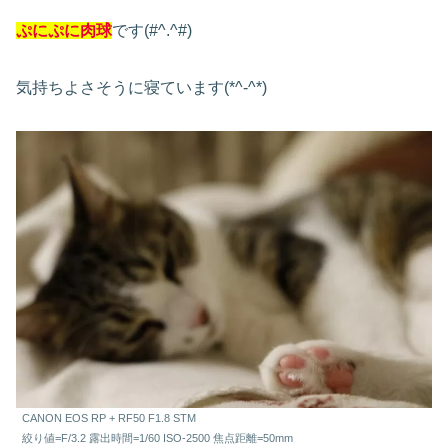
ぷにぷに肉球
です(#^.^#)
気持ちよさそうに寝ています(*^-^*)
CANON EOS RP + RF50 F1.8 STM
絞り値=F/3.2 露出時間=1/60 ISO-2500 焦点距離=50mm