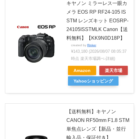
キヤノン ミラーレス一眼カ
メラ EOS RP RF24-105 IS
STM レンズキット EOSRP-
24105ISSTMLK Canon【送
料無料】【KK9N0D18P】
created by
Rinker
¥143,180
(2026/08/07 08:05:37
時点 楽天市場調べ-
詳細)
Amazon
楽天市場
Yahooショッピング
【送料無料】キヤノン
CANON RF50mm F1.8 STM
単焦点レンズ【新品・並行
輸入品・保証付き】