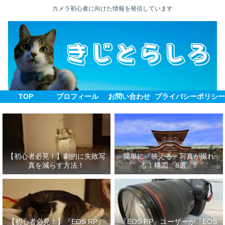
カメラ初心者に向けた情報を発信しています
TOP
プロフィール
お問い合わせ
プライバシーポリシ
【初心者必見！】劇的に失敗写
簡単に『映える』写真が撮れ
真を減らす方法！
る！構図「8選」‼
【初心者必見！】『EOS RP』
『EOS RP』ユーザーが『EOS