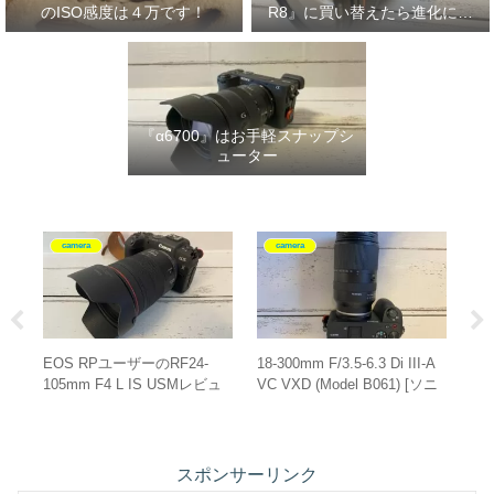
のISO感度は４万です！
R8』に買い替えたら進化に驚
いた‼
『α6700』はお手軽スナップシ
ューター
camera
camera
ど
EOS RPユーザーのRF24-
18-300mm F/3.5-6.3 Di III-A
『E
105mm F4 L IS USMレビュ
VC VXD (Model B061) [ソニ
[S
ー
ーE用]は運動会にピッタリ！
[I
が
スポンサーリンク