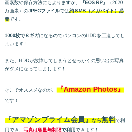
画素数や保存方法にもよりますが、
『EOS RP』
（2620
万画素）の
JPEGファイル
では
約８MB（メガバイト）必
要
です。
1000枚で８ギガ
になるのでパソコンのHDDを圧迫してし
まいます！
また、HDDが故障してしまうとせっかくの思い出の写真
がダメになってしまします！
『Amazon Photos』
そこでオススメなのが、
です！
『アマゾンプライム会員』
無料
なら
で利
用でき、
写真は容量無制限
で利用
できます！