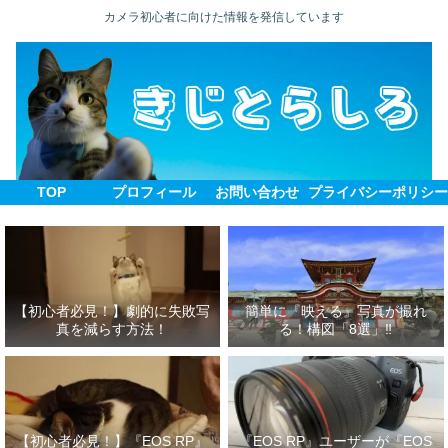
カメラ初心者に向けた情報を発信しています
TOP
プロフィール
お問い合わせ
プライバシーポリシ
【初心者必見！】劇的に失敗写
簡単に『映える』写真が撮れ
真を減らす方法！
る！構図「8選」‼
【初心者必見！】『EOS RP』
『EOS RP』ユーザーが『EOS