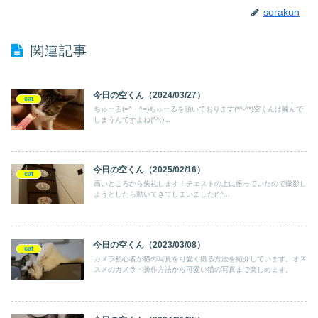
sorakun
関連記事
今日の空くん（2024/03/27）
cat
ちゅーる(=^・^=)ちゅーるを頂いております(*^-^*)空くんは噛んで
しまうんですよね(^^;)...
今日の空くん（2025/02/16）
cat
高いところから失礼します！チェストの上に座っていたので撮影し
ようとしたら動いてきてしまいました(^^...
今日の空くん（2023/03/08）
cat
カメラ初心者が猫の写真を可愛く撮る方法を紹介しています。オス
スメのカメラ・操作方法から可愛い猫の写真まで楽しめます。