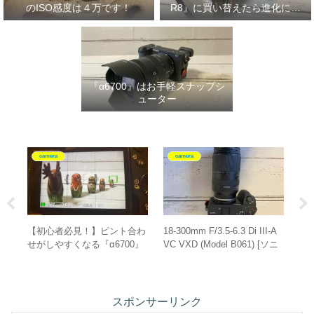
のISO感度は４万です！
R8』に買い替えたら進化に驚
いた‼
『α6700』はお手軽スナップシ
ューター
camera
camera
III-A
EOS RPユーザーのRF24-
『α6700』を買ったら揃えた
 [ソニ
105mm F4 L IS USMレビュ
いもの”10選”！
タリ！
ー
スポンサーリンク