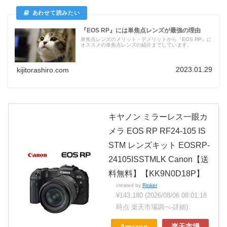
『EOS RP』には単焦点レンズが最強の理由
単焦点レンズのメリット・デメリットから『EOS RP』に
オススメの単焦点レンズの紹介までしています。
2023.01.29
kijitorashiro.com
キヤノン ミラーレス一眼カ
メラ EOS RP RF24-105 IS
STM レンズキット EOSRP-
24105ISSTMLK Canon【送
料無料】【KK9N0D18P】
created by
Rinker
¥143,180
(2026/08/06 08:01:18
時点 楽天市場調べ-
詳細)
Amazon
楽天市場