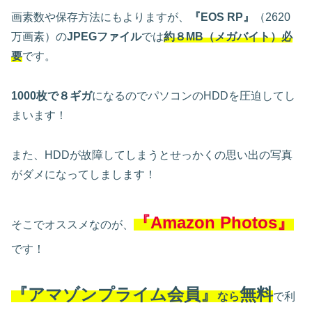
画素数や保存方法にもよりますが、
『EOS RP』
（2620
万画素）の
JPEGファイル
では
約８MB（メガバイト）必
要
です。
1000枚で８ギガ
になるのでパソコンのHDDを圧迫してし
まいます！
また、HDDが故障してしまうとせっかくの思い出の写真
がダメになってしまします！
『Amazon Photos』
そこでオススメなのが、
です！
『アマゾンプライム会員』
無料
なら
で利