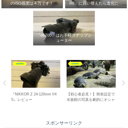
のISO感度は４万です！
R8』に買い替えたら進化に驚
いた‼
『α6700』はお手軽スナップシ
ューター
camera
camera
設定で
Peak Design(ピークデザイ
ピークデザイン 『エブリデ
オシャ
ン) リーシュレビュー
イスリング 6L』レビュー
スポンサーリンク