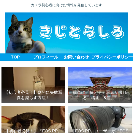
カメラ初心者に向けた情報を発信しています
TOP
プロフィール
お問い合わせ
プライバシーポリシ
【初心者必見！】劇的に失敗写
簡単に『映える』写真が撮れ
真を減らす方法！
る！構図「8選」‼
【初心者必見！】『EOS RP』
『EOS RP』ユーザーが『EOS