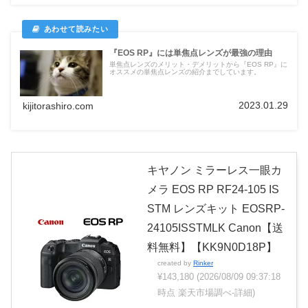
『EOS RP』には単焦点レンズが最強の理由
単焦点レンズのメリット・デメリットから『EOS RP』に
オススメの単焦点レンズの紹介までしています。
2023.01.29
kijitorashiro.com
キヤノン ミラーレス一眼カ
メラ EOS RP RF24-105 IS
STM レンズキット EOSRP-
24105ISSTMLK Canon【送
料無料】【KK9N0D18P】
created by
Rinker
¥143,180
(2026/08/09 09:37:18
時点 楽天市場調べ-
詳細)