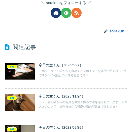
sorakunをフォローする
sorakun
関連記事
今日の空くん（2026/5/27）
cat
スポットライト暖かさを求めてピンポイントな場所で日向ぼっこ中
です(=^・^=)自分の出来る範囲で最大...
今日の空くん（2023/11/24）
cat
カメラ初心者が猫の写真を可愛く撮る方法を紹介しています。オス
スメのカメラ・操作方法から可愛い猫の写真まで楽しめます。
今日の空くん（2023/05/26）
cat