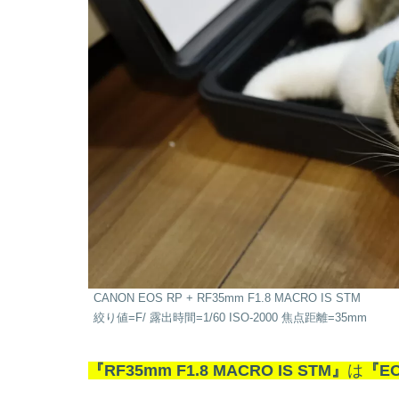
CANON EOS RP + RF35mm F1.8 MACRO IS STM
絞り値=F/ 露出時間=1/60 ISO-2000 焦点距離=35mm
『RF35mm F1.8 MACRO IS STM』
は
『EO