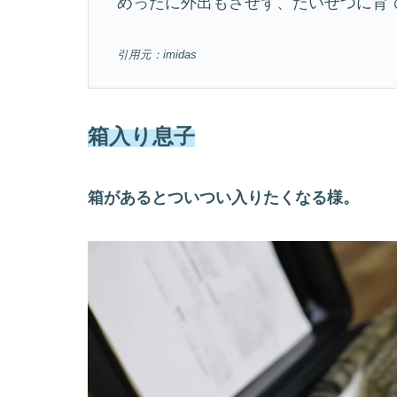
めったに外出もさせず、たいせつに育
引用元：imidas
箱入り息子
箱があるとついつい入りたくなる様。