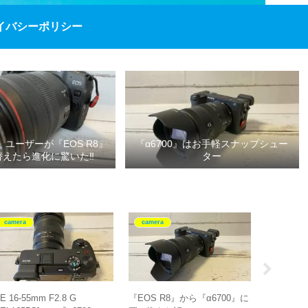
イバシーポリシー
P』ユーザーが『EOS R8』
『α6700』はお手軽スナップシュー
替えたら進化に驚いた‼
ター
camera
camera
camera
E 16-55mm F2.8 G
『EOS R8』から『α6700』に
30mmF1