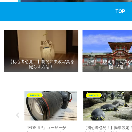
TOP
【初心者必見！】劇的に失敗写真を
簡単に『映える』写真が
減らす方法！
図「8選」‼
camera
camera
たら揃えた
『EOS RP』ユーザーが
【初心者必見！】簡単設定