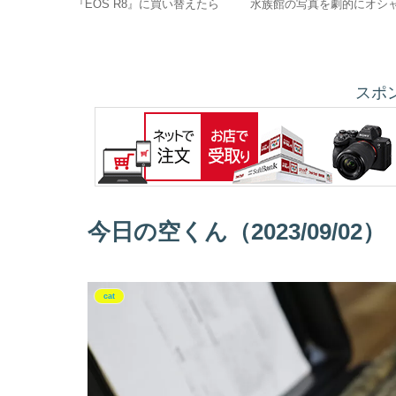
『EOS R8』に買い替えたら
水族館の写真を劇的にオシ
進化に驚いた‼
レにする方法‼
スポ
今日の空くん（2023/09/02）
cat