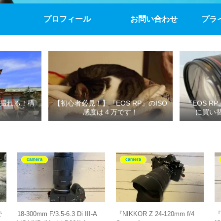
プロフィール
お問い合わせ
プラ
撮れる！構
【初心者必見！】『EOS RP』のISO
『EOS R
感度は４万です！
に買い
camera
camera
で
18-300mm F/3.5-6.3 Di III-A
『NIKKOR Z 24-120mm f/4
『