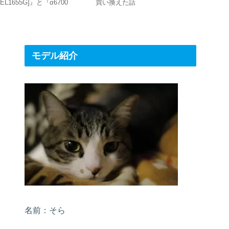
SEL1655G]』と『α6700
買い換えた話
ちがボケる
ILCE-6700]』の組み合わせが
最強！
モデル紹介
名前：そら