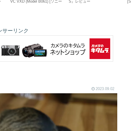
ャ
VC VXD (Model B061) [ソニー
S』レビュー
[
E用]は運動会にピッタリ！
[
ンサーリンク
2023.09.02