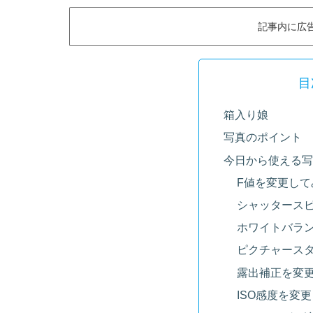
記事内に広
目
箱入り娘
写真のポイント
今日から使える写
F値を変更して
シャッタース
ホワイトバラ
ピクチャース
露出補正を変
ISO感度を変