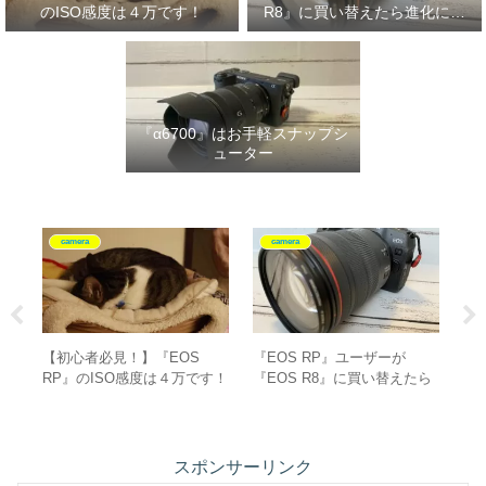
のISO感度は４万です！
R8』に買い替えたら進化に驚
いた‼
『α6700』はお手軽スナップシ
ューター
camera
camera
『α6700』を買ったら揃えた
18-300mm F/3.5-6.3 Di III-A
ピ
たら
いもの”10選”！
VC VXD (Model B061) [ソニ
イ
ーE用]は運動会にピッタリ！
スポンサーリンク