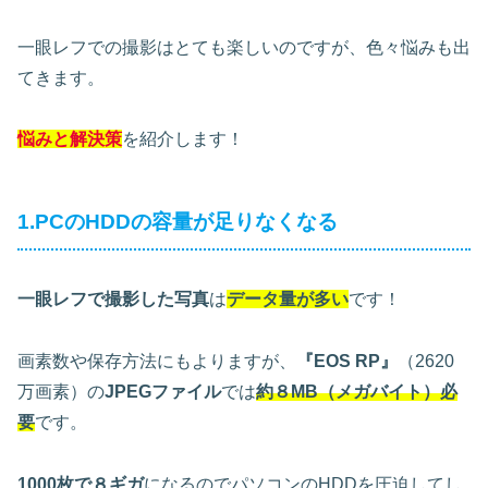
一眼レフでの撮影はとても楽しいのですが、色々悩みも出
てきます。
悩みと解決策
を紹介します！
1.PCのHDDの容量が足りなくなる
一眼レフで撮影した写真
は
データ量が多い
です！
画素数や保存方法にもよりますが、
『EOS RP』
（2620
万画素）の
JPEGファイル
では
約８MB（メガバイト）必
要
です。
1000枚で８ギガ
になるのでパソコンのHDDを圧迫してし