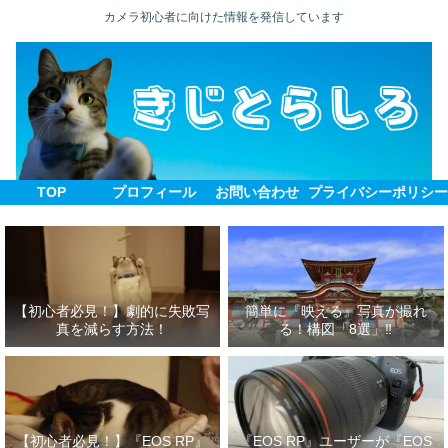
カメラ初心者に向けた情報を発信しています
TOP
プロフィール
お問い合わせ
プライバシーポリシ
【初心者必見！】劇的に失敗写
簡単に『映える』写真が撮れ
真を減らす方法！
る！構図「8選」‼
【初心者必見！】『EOS RP』
『EOS RP』ユーザーが『EOS