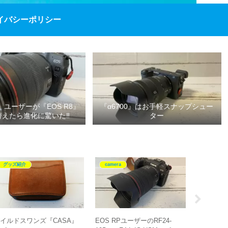
イバシーポリシー
P』ユーザーが『EOS R8』
『α6700』はお手軽スナップシュー
替えたら進化に驚いた‼
ター
グッズ紹介
camera
グッズ紹
イルドスワンズ『CASA』
EOS RPユーザーのRF24-
SALOMO