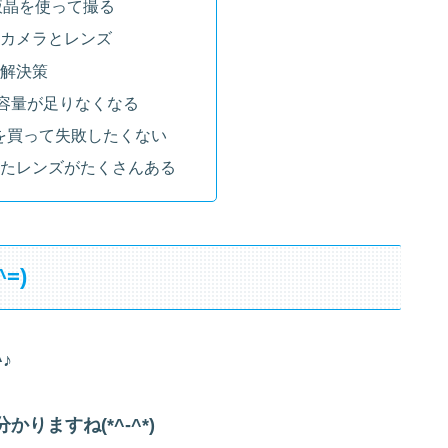
液晶を使って撮る
カメラとレンズ
解決策
Dの容量が足りなくなる
を買って失敗したくない
ったレンズがたくさんある
=)
♪
かりますね(*^-^*)