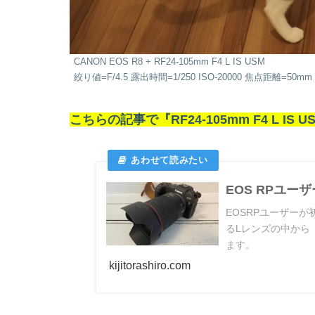
CANON EOS R8 + RF24-105mm F4 L IS USM
絞り値=F/4.5 露出時間=1/250 ISO-20000 焦点距離=50m
こちらの記事で『RF24-105mm F4 L 
EOS RPユーザー
EOSRPユーザー
るLレンズの中から『R
ます。
kijitorashiro.com