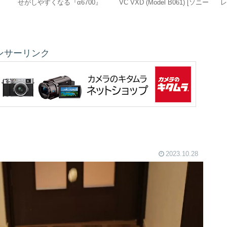
せがしやすくなる『α6700』
VC VXD (Model B061) [ソニー
のAF設定
E用]は運動会にピッタリ！
ンサーリンク
2023.10.28