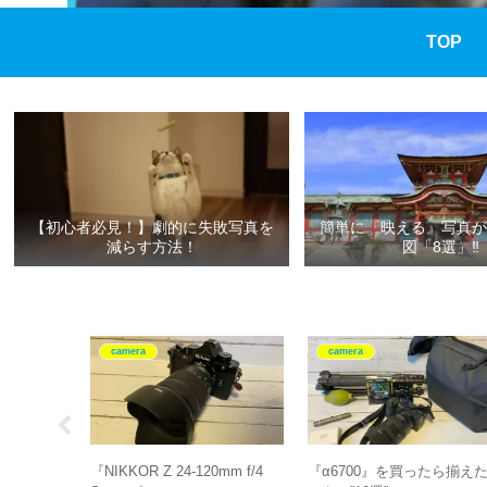
TOP
【初心者必見！】劇的に失敗写真を
簡単に『映える』写真が
減らす方法！
図「8選」‼
camera
camera
ザーが
『NIKKOR Z 24-120mm f/4
『α6700』を買ったら揃え