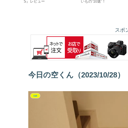
い替えたら
S』レビュー
いもの”10選”！
スポ
今日の空くん（2023/10/28）
cat