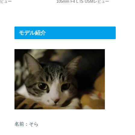
レビュー
105mm F4 L IS USMレビュー
GORE-
好家にオ
モデル紹介
名前：そら