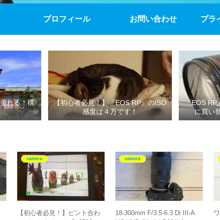
プロフィール
お問い合わせ
プラ
撮れる！構
【初心者必見！】『EOS RP』のISO
『EOS R
感度は４万です！
に買い
camera
camera
た
【初心者必見！】ピント合わ
18-300mm F/3.5-6.3 Di III-A
ワ