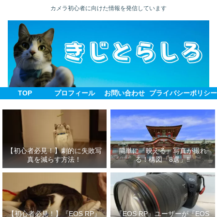
カメラ初心者に向けた情報を発信しています
TOP
プロフィール
お問い合わせ
プライバシーポリシ
【初心者必見！】劇的に失敗写
簡単に『映える』写真が撮れ
真を減らす方法！
る！構図「8選」‼
【初心者必見！】『EOS RP』
『EOS RP』ユーザーが『EOS