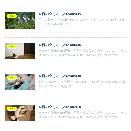
今日の空くん（2024/05/05）
cat
子供の日(=^・^=)お出かけされる人も、お家でのんびりの人も楽し
い一日を！α6700 ILCE-6...
今日の空くん（2023/06/06）
cat
カメラ初心者が猫の写真を可愛く撮る方法を紹介しています。オス
スメのカメラ・操作方法から可愛い猫の写真まで楽しめます。
今日の空くん（2025/05/08）
cat
脚としっぽ(=^・^=)肉球とふわふわしっぽが気持ちいい！触ると嫌
がるんですけどね((+_+))α6...
今日の空くん（2023/02/18）
cat
カメラ初心者が猫の写真を可愛く撮る方法を紹介しています。オス
スメのカメラ・操作方法から可愛い猫の写真まで楽しめます。