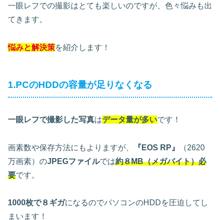
一眼レフでの撮影はとても楽しいのですが、色々悩みも出
てきます。
悩みと解決策
を紹介します！
1.PCのHDDの容量が足りなくなる
一眼レフで撮影した写真
は
データ量が多い
です！
画素数や保存方法にもよりますが、
『EOS RP』
（2620
万画素）の
JPEGファイル
では
約８MB（メガバイト）必
要
です。
1000枚で８ギガ
になるのでパソコンのHDDを圧迫してし
まいます！