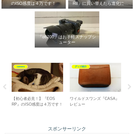
のISO感度は４万です！
R8』に買い替えたら進化に驚
いた‼
『α6700』はお手軽スナップシ
ューター
camera
camera
A』
『α6700』を買ったら揃えた
ピークデザイン 『エブリデ
S
いもの”10選”！
イスリング 6L』レビュー
G
好
スポンサーリンク