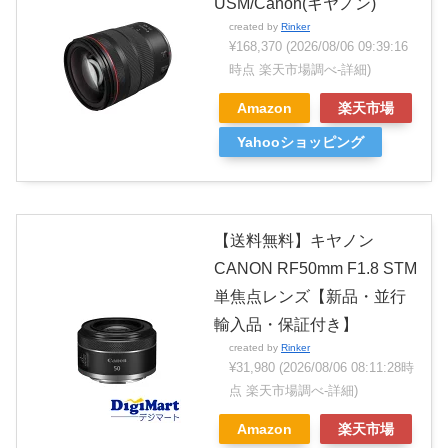
USM/Canon(キヤノン)
created by
Rinker
¥168,370
(2026/08/06 09:39:16
時点 楽天市場調べ-
詳細)
Amazon
楽天市場
Yahooショッピング
【送料無料】キヤノン
CANON RF50mm F1.8 STM
単焦点レンズ【新品・並行
輸入品・保証付き】
created by
Rinker
¥31,980
(2026/08/06 08:11:28時
点 楽天市場調べ-
詳細)
Amazon
楽天市場