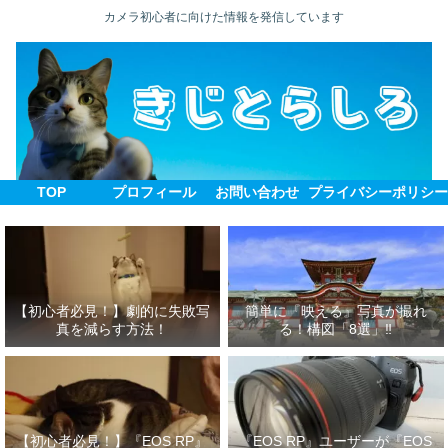
カメラ初心者に向けた情報を発信しています
TOP
プロフィール
お問い合わせ
プライバシーポリシ
【初心者必見！】劇的に失敗写
簡単に『映える』写真が撮れ
真を減らす方法！
る！構図「8選」‼
【初心者必見！】『EOS RP』
『EOS RP』ユーザーが『EOS