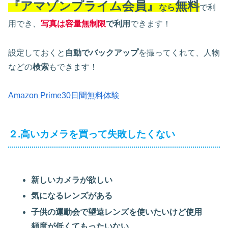
『アマゾンプライム会員』
無料
なら
で利
用でき、
写真は容量無制限
で利用
できます！
設定しておくと
自動でバックアップ
を撮ってくれて、人物
などの
検索
もできます！
Amazon Prime30日間無料体験
２.高いカメラを買って失敗したくない
新しいカメラが欲しい
気になるレンズがある
子供の運動会で望遠レンズを使いたいけど使用
頻度が低くてもったいない