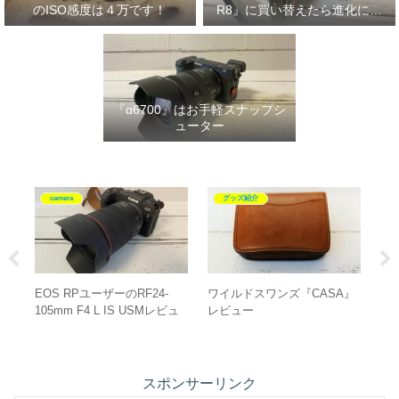
のISO感度は４万です！
R8』に買い替えたら進化に驚
いた‼
『α6700』はお手軽スナップシ
ューター
camera
camera
SA』
『NIKKOR Z 24-120mm f/4
『α6700』を買ったら揃えた
S』レビュー
いもの”10選”！
スポンサーリンク