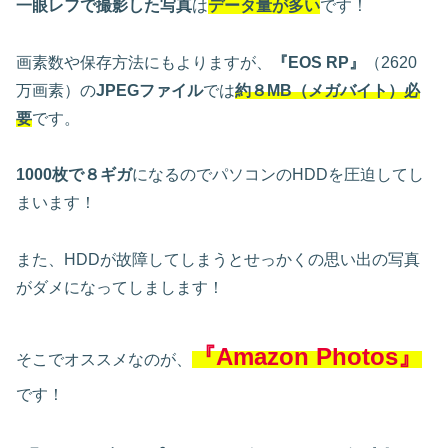
一眼レフで撮影した写真
は
データ量が多い
です！
画素数や保存方法にもよりますが、
『EOS RP』
（2620
万画素）の
JPEGファイル
では
約８MB（メガバイト）必
要
です。
1000枚で８ギガ
になるのでパソコンのHDDを圧迫してし
まいます！
また、HDDが故障してしまうとせっかくの思い出の写真
がダメになってしまします！
『Amazon Photos』
そこでオススメなのが、
です！