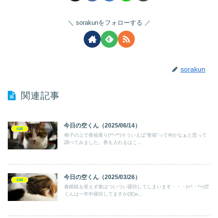
sorakunをフォローする
sorakun
関連記事
今日の空くん（2025/06/14）
cat
椅子の上で香箱座り(*^-^*)そういえば”香箱“って何かなぁと思って
調べてみました。香を入れるはこ...
今日の空くん（2025/03/26）
cat
春眠暁を覚えず春はついつい寝坊してしまいます・・・(=^・^=)空
くんは一年中寝坊してますが(笑)α...