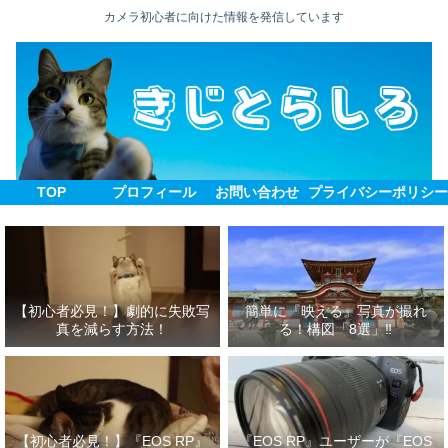
カメラ初心者に向けた情報を発信しています
TOP
プロフィール
お問い合わせ
プライバシーポリシ
【初心者必見！】劇的に失敗写
簡単に『映える』写真が撮れ
真を減らす方法！
る！構図「8選」‼
【初心者必見！】『EOS RP』
『EOS RP』ユーザーが『EOS