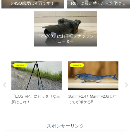
のISO感度は４万です！
R8』に買い替えたら進化に驚
いた‼
『α6700』はお手軽スナップシ
ューター
グッズ紹介
camera
8はど
SALOMON『X-ADVENTURE
【初心者必見！】『EOS
GORE-TEX』は全ての写真愛
RP』のISO感度は４万です！
好家にオススメ‼
スポンサーリンク