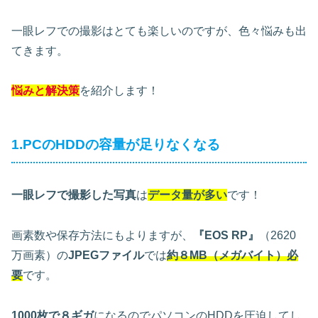
一眼レフでの撮影はとても楽しいのですが、色々悩みも出
てきます。
悩みと解決策
を紹介します！
1.PCのHDDの容量が足りなくなる
一眼レフで撮影した写真
は
データ量が多い
です！
画素数や保存方法にもよりますが、
『EOS RP』
（2620
万画素）の
JPEGファイル
では
約８MB（メガバイト）必
要
です。
1000枚で８ギガ
になるのでパソコンのHDDを圧迫してし