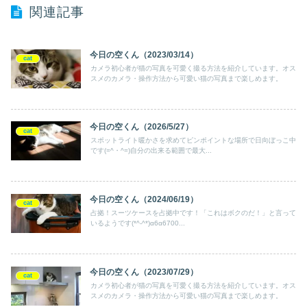
関連記事
今日の空くん（2023/03/14）
cat
カメラ初心者が猫の写真を可愛く撮る方法を紹介しています。オス
スメのカメラ・操作方法から可愛い猫の写真まで楽しめます。
今日の空くん（2026/5/27）
cat
スポットライト暖かさを求めてピンポイントな場所で日向ぼっこ中
です(=^・^=)自分の出来る範囲で最大...
今日の空くん（2024/06/19）
cat
占拠！スーツケースを占拠中です！「これはボクのだ！」と言って
いるようです(*^-^*)α6α6700...
今日の空くん（2023/07/29）
cat
カメラ初心者が猫の写真を可愛く撮る方法を紹介しています。オス
スメのカメラ・操作方法から可愛い猫の写真まで楽しめます。