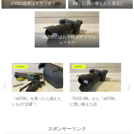
のISO感度は４万です！
R8』に買い替えたら進化に驚
いた‼
『α6700』はお手軽スナップシ
ューター
camera
グッズ紹介
』
『EOS RP』にピッタリな三
SALOMON『X-ADVENTURE
Pe
脚はこれ！
GORE-TEX』は全ての写真愛
ン
好家にオススメ‼
スポンサーリンク