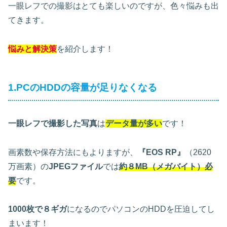
一眼レフでの撮影はとても楽しいのですが、色々悩みも出
てきます。
悩みと解決策
を紹介します！
1.PCのHDDの容量が足りなくなる
一眼レフで撮影した写真
は
データ量が多い
です！
画素数や保存方法にもよりますが、
『EOS RP』
（2620
万画素）の
JPEGファイル
では
約８MB（メガバイト）必
要
です。
1000枚で８ギガ
になるのでパソコンのHDDを圧迫してし
まいます！