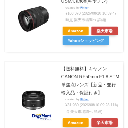
USM/Canon(キヤノン)
created by
Rinker
¥168,370
(2026/08/10 10:59:47
時点 楽天市場調べ-
詳細)
Amazon
楽天市場
Yahooショッピング
【送料無料】キヤノン
CANON RF50mm F1.8 STM
単焦点レンズ【新品・並行
輸入品・保証付き】
created by
Rinker
¥31,980
(2026/08/10 09:28:11時
点 楽天市場調べ-
詳細)
Amazon
楽天市場