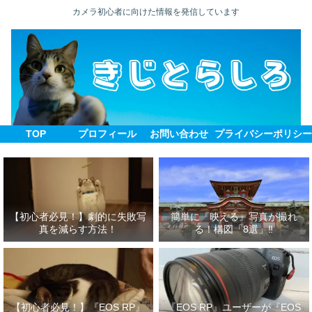
カメラ初心者に向けた情報を発信しています
TOP
プロフィール
お問い合わせ
プライバシーポリシ
【初心者必見！】劇的に失敗写
簡単に『映える』写真が撮れ
真を減らす方法！
る！構図「8選」‼
【初心者必見！】『EOS RP』
『EOS RP』ユーザーが『EOS