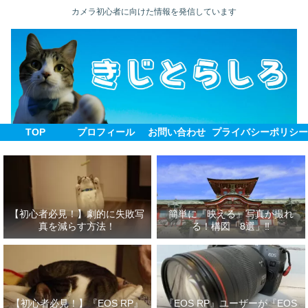
カメラ初心者に向けた情報を発信しています
TOP
プロフィール
お問い合わせ
プライバシーポリシ
【初心者必見！】劇的に失敗写
簡単に『映える』写真が撮れ
真を減らす方法！
る！構図「8選」‼
【初心者必見！】『EOS RP』
『EOS RP』ユーザーが『EOS