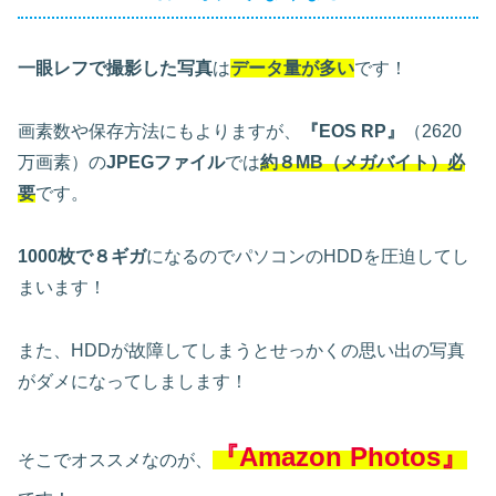
一眼レフで撮影した写真
は
データ量が多い
です！
画素数や保存方法にもよりますが、
『EOS RP』
（2620
万画素）の
JPEGファイル
では
約８MB（メガバイト）必
要
です。
1000枚で８ギガ
になるのでパソコンのHDDを圧迫してし
まいます！
また、HDDが故障してしまうとせっかくの思い出の写真
がダメになってしまします！
『Amazon Photos』
そこでオススメなのが、