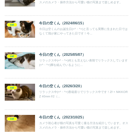
スメのカメラ・操作方法から可愛い猫の写真まで楽しめます。
今日の空くん（2024/06/15）
cat
今日は空くんのお誕生日(=^・^=)と言っても実際に生まれた日では
なくて我が家にやってきた日です！今...
今日の空くん（2025/05/07）
cat
リラックス中(=^・^=)何とも言えない表情でリラックスしています
(=^・^=)脚を組んでいるように...
今日の空くん（2026/3/20）
cat
リラックス中(=^・^=)香箱座りでリラックス中です！Zf + NIKKOR
Z 40mm f/2（...
今日の空くん（2023/10/25）
cat
カメラ初心者が猫の写真を可愛く撮る方法を紹介しています。オス
スメのカメラ・操作方法から可愛い猫の写真まで楽しめます。