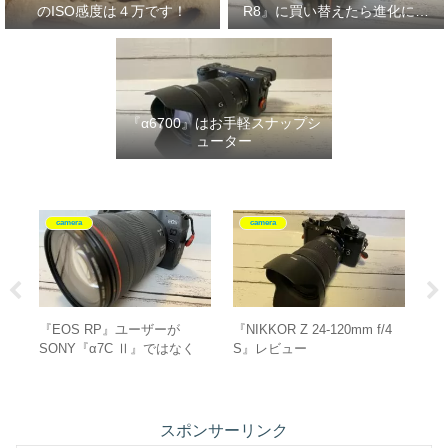
のISO感度は４万です！
R8』に買い替えたら進化に驚
いた‼
『α6700』はお手軽スナップシ
ューター
camera
camera
m f/4
【初心者必見！】『EOS
『EOS RP』にピッタリな三
RP』のISO感度は４万です！
脚はこれ！
スポンサーリンク