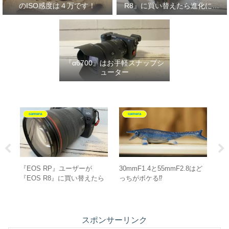
のISO感度は４万です！
R8』に買い替えたら進化に驚
いた‼
『α6700』はお手軽スナップシ
ューター
グッズ紹介
camera
ど
SALOMON『X-ADVENTURE
『α6700』を買ったら揃えた
ピ
GORE-TEX』は全ての写真愛
いもの”10選”！
イ
好家にオススメ‼
スポンサーリンク