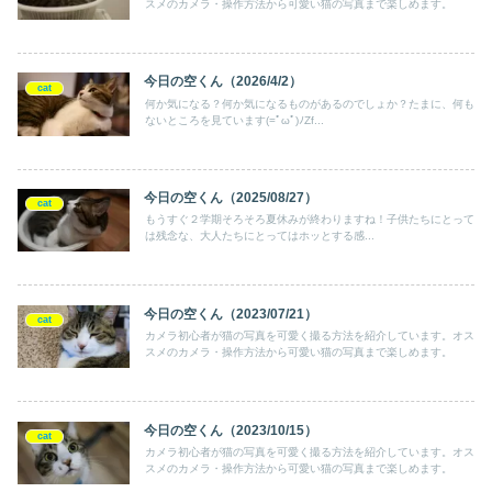
スメのカメラ・操作方法から可愛い猫の写真まで楽しめます。
今日の空くん（2026/4/2）
cat
何か気になる？何か気になるものがあるのでしょか？たまに、何も
ないところを見ています(=ﾟωﾟ)ﾉZf...
今日の空くん（2025/08/27）
cat
もうすぐ２学期そろそろ夏休みが終わりますね！子供たちにとって
は残念な、大人たちにとってはホッとする感...
今日の空くん（2023/07/21）
cat
カメラ初心者が猫の写真を可愛く撮る方法を紹介しています。オス
スメのカメラ・操作方法から可愛い猫の写真まで楽しめます。
今日の空くん（2023/10/15）
cat
カメラ初心者が猫の写真を可愛く撮る方法を紹介しています。オス
スメのカメラ・操作方法から可愛い猫の写真まで楽しめます。