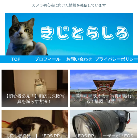
カメラ初心者に向けた情報を発信しています
TOP
プロフィール
お問い合わせ
プライバシーポリシ
【初心者必見！】劇的に失敗写
簡単に『映える』写真が撮れ
真を減らす方法！
る！構図「8選」‼
【初心者必見！】『EOS RP』
『EOS RP』ユーザーが『EOS