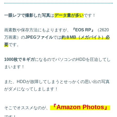
一眼レフで撮影した写真
は
データ量が多い
です！
画素数や保存方法にもよりますが、
『EOS RP』
（2620
万画素）の
JPEGファイル
では
約８MB（メガバイト）必
要
です。
1000枚で８ギガ
になるのでパソコンのHDDを圧迫してし
まいます！
また、HDDが故障してしまうとせっかくの思い出の写真
がダメになってしまします！
『Amazon Photos』
そこでオススメなのが、
です！