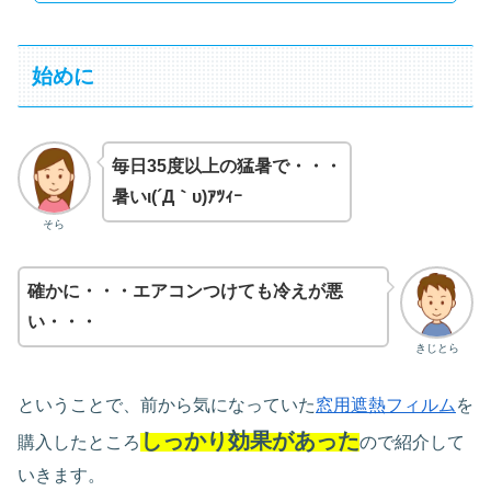
始めに
毎日35度以上の猛暑で・・・
暑いι(´Д｀υ)ｱﾂｨｰ
そら
確かに・・・エアコンつけても冷えが悪
い・・・
きじとら
ということで、前から気になっていた
窓用遮熱フィルム
を
しっかり効果があった
購入したところ
ので紹介して
いきます。