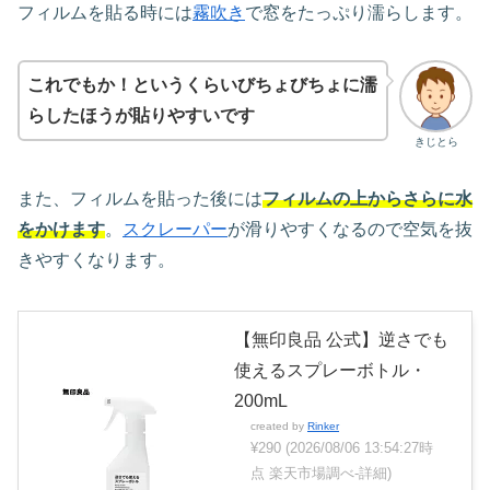
フィルムを貼る時には
霧吹き
で窓をたっぷり濡らします。
これでもか！というくらいびちょびちょに濡
らしたほうが貼りやすいです
きじとら
また、フィルムを貼った後には
フィルムの上からさらに水
をかけます
。
スクレーパー
が滑りやすくなるので空気を抜
きやすくなります。
【無印良品 公式】逆さでも
使えるスプレーボトル・
200mL
created by
Rinker
¥290
(2026/08/06 13:54:27時
点 楽天市場調べ-
詳細)