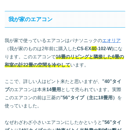
我が家のエアコン
我が家で使っているエアコンはパナソニックの
エオリア
（我が家のものは2年前に購入した
CS-EX
40
-102-W
)にな
ります。このエアコンで
16畳のリビングと隣接した6畳の
和室の計22畳の空間を冷やして
います。
ここで、詳しい人はピント来たと思いますが、
”40”タイ
プ
のエアコンは本来
14畳用
として売られています。実際
このエアコンの前は三菱の
”56”タイプ（主に18畳用）
を
使っていました。
なぜわざわざ小さいエアコンにしたかというと
”56”タイ