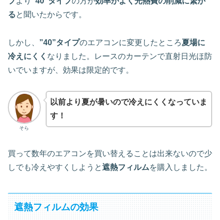
プ
より
”40”タイプ
の方が
効率がよく光熱費の削減に繋が
る
と聞いたからです。
しかし、
”40”タイプ
のエアコンに変更したところ
夏場に
冷えにくく
なりました。レースのカーテンで直射日光ほ防
いでいますが、効果は限定的です。
以前より夏が暑いので冷えにくくなっていま
す！
そら
買って数年のエアコンを買い替えることは出来ないので少
しでも冷えやすくしようと
遮熱フィルム
を購入しました。
遮熱フィルムの効果