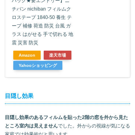
バック★要エントリー】ニ
チバン nichiban フィルムク
ロステープ 1840‐50 養生 テ
ープ 補修 荷造 防災 台風 ガ
ラス はがせる 手で切れる 地
震 災害 防災
Amazon
楽天市場
Yahooショッピング
目隠し効果
目隠し効果のあるフィルムを貼った2階の窓を外から見た
ところ室内は見えません
でした。外からの視線が気になる
家庭では効果的だと思います。