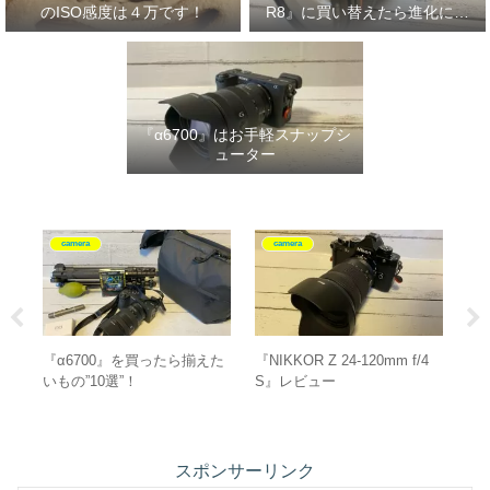
のISO感度は４万です！
R8』に買い替えたら進化に驚
いた‼
『α6700』はお手軽スナップシ
ューター
camera
camera
/4
ピークデザイン 『エブリデ
『EOS RP』ユーザーが
『
イスリング 6L』レビュー
『EOS R8』に買い替えたら
に
進化に驚いた‼
スポンサーリンク