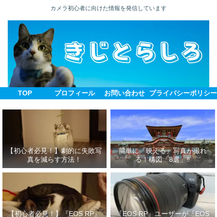
カメラ初心者に向けた情報を発信しています
TOP
プロフィール
お問い合わせ
プライバシーポリシ
【初心者必見！】劇的に失敗写
簡単に『映える』写真が撮れ
真を減らす方法！
る！構図「8選」‼
【初心者必見！】『EOS RP』
『EOS RP』ユーザーが『EOS