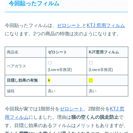
今回貼ったフィルム
今回貼ったフィルムは、
ゼロシート
と
KTJ 窓用フィルム
になります。2つの商品の特徴は次のようになります。
商品名
ゼロシート
KJT窓用フィルム
〇
〇
ペアガラス
(Low-e非推奨)
(Low-e非推奨)
目隠し効果の有無
×
〇
値段
高い
高い
今回我が家では1階部分を
ゼロシート
。2階部分を
KTJ 窓
用フィルム
にしました。理由は
猫の空くんの脱走防止
で
す。目隠し効果のあるフィルムはメリットもありますが、