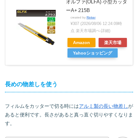
オルファ(OLFA) 小型カッタ
ーA+ 215B
created by
Rinker
¥307
(2026/08/06 12:24:09時
点 楽天市場調べ-
詳細)
Amazon
楽天市場
Yahooショッピング
長めの物差しを使う
フィルムをカッターで切る時には
アルミ製の長い物差し
が
あると便利です。長さがあると真っ直ぐ切りやすくなりま
す。