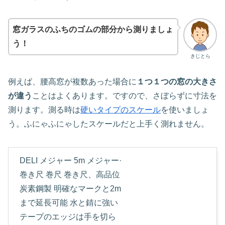
窓ガラスのふちのゴムの部分から測りましょ
う！
きじとら
例えば、腰高窓が複数あった場合に
１つ１つの窓の大きさ
が違う
ことはよくあります。ですので、さぼらずに寸法を
測ります。測る時は
硬いタイプのスケール
を使いましょ
う。ふにゃふにゃしたスケールだと上手く測れません。
DELI メジャー 5m メジャー·
巻き尺 巻尺 巻き尺、高品位
炭素鋼製 明確なマークと2m
まで延長可能 水と錆に強い
テープのエッジは手を切ら