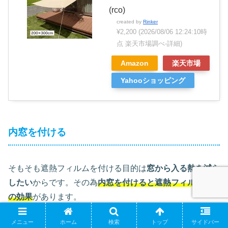
(rco)
created by
Rinker
¥2,200
(2026/08/06 12:24:10時
点 楽天市場調べ-
詳細)
Amazon
楽天市場
Yahooショッピング
内窓を付ける
そもそも遮熱フィルムを付ける目的は
窓から入る熱を減ら
したい
からです。その為
内窓を付けると遮熱フィルム以上
の効果
があります。
メニュー
ホーム
検索
トップ
サイドバー
窓リフォームは国からの補助金も出る
（2024年現在）の