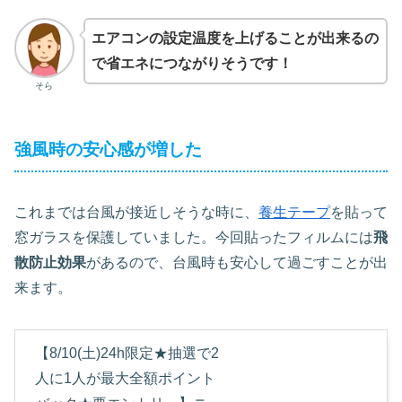
エアコンの設定温度を上げることが出来るの
で省エネにつながりそうです！
そら
強風時の安心感が増した
これまでは台風が接近しそうな時に、
養生テープ
を貼って
窓ガラスを保護していました。今回貼ったフィルムには
飛
散防止効果
があるので、台風時も安心して過ごすことが出
来ます。
【8/10(土)24h限定★抽選で2
人に1人が最大全額ポイント