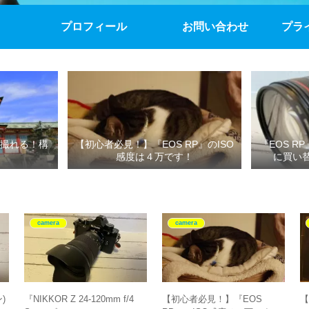
プロフィール
お問い合わせ
プラ
撮れる！構
【初心者必見！】『EOS RP』のISO
『EOS R
感度は４万です！
に買い
camera
camera
)
『NIKKOR Z 24-120mm f/4
【初心者必見！】『EOS