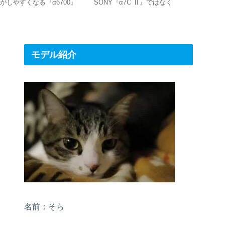
がしやすくなる『α6700』
SONY『α7C Ⅱ』ではなく
スリング 
AF設定
『EOS R8』に買い替えた理
由‼
モデル紹介
名前：そら