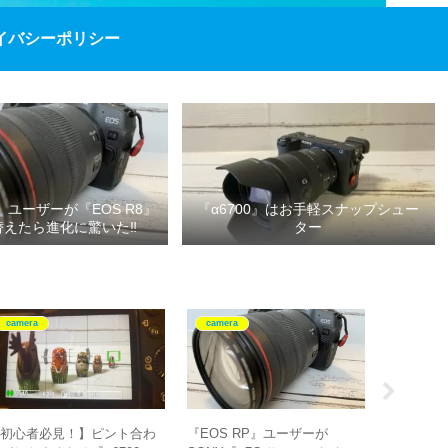
イバシーポリシー
P』ユーザーが『EOS R8』
『α6700』はお手軽スナップシュー
替えたら進化に驚いた‼
ター
camera
camera
camera
【初心者必見！】ピント合わ
『EOS RP』ユーザーが
ピークデ