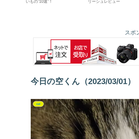
061) [ソニー
いもの”10選”！
リーシュレビュー
ッタリ！
スポ
今日の空くん（2023/03/01）
cat