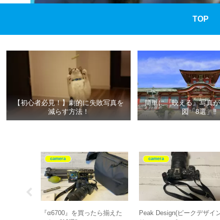
TOP
【初心者必見！】劇的に失敗写真を
簡単に『映える』写真が
減らす方法！
図「8選」‼
camera
camera
Di III-A
『α6700』を買ったら揃えた
Peak Design(ピークデザイン