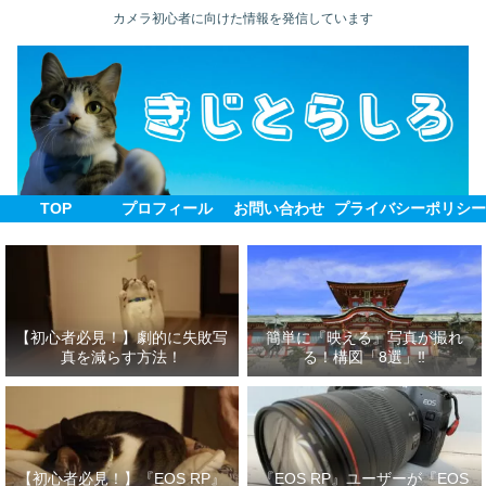
カメラ初心者に向けた情報を発信しています
TOP
プロフィール
お問い合わせ
プライバシーポリシ
【初心者必見！】劇的に失敗写
簡単に『映える』写真が撮れ
真を減らす方法！
る！構図「8選」‼
【初心者必見！】『EOS RP』
『EOS RP』ユーザーが『EOS