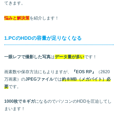
てきます。
悩みと解決策
を紹介します！
1.PCのHDDの容量が足りなくなる
一眼レフで撮影した写真
は
データ量が多い
です！
画素数や保存方法にもよりますが、
『EOS RP』
（2620
万画素）の
JPEGファイル
では
約８MB（メガバイト）必
要
です。
1000枚で８ギガ
になるのでパソコンのHDDを圧迫してし
まいます！