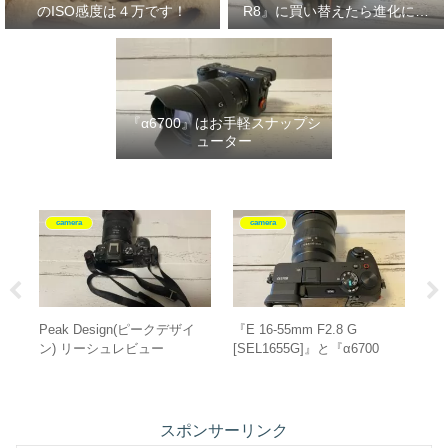
のISO感度は４万です！
R8』に買い替えたら進化に驚
いた‼
『α6700』はお手軽スナップシ
ューター
camera
camera
ピークデザイン 『エブリデ
【初心者必見！】『EOS
30
イスリング 6L』レビュー
RP』のISO感度は４万です！
っ
せ
スポンサーリンク