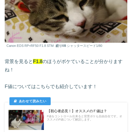
Canon EOS RP+RF50 F1.8 STM
絞りf/8
シャッタースピード1/80
背景を見ると
F1.8
のほうがボケていることが分かります
ね！
F値についてはこちらでも紹介しています！
【初心者必見！】オススメのＦ値は？
F値をコントロール出来ると背景ボケも自由自在です。オ
ススメのF値について解説します。