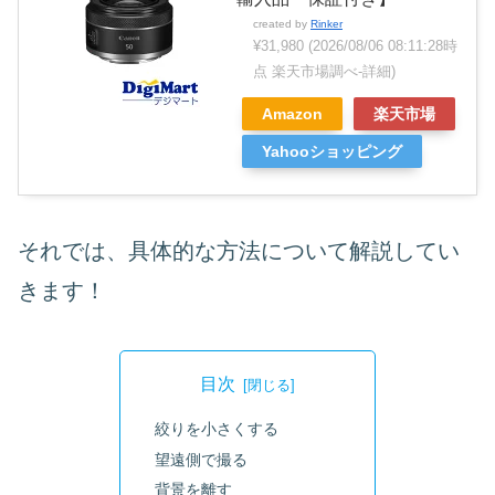
created by
Rinker
¥31,980
(2026/08/06 08:11:28時
点 楽天市場調べ-
詳細)
Amazon
楽天市場
Yahooショッピング
それでは、具体的な方法について解説してい
きます！
目次
絞りを小さくする
望遠側で撮る
背景を離す