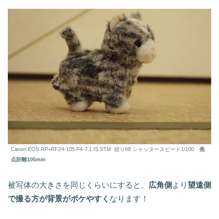
Canon EOS RP+RF24-105 F4-7.1 IS STM
絞りf/8 シャッタースピード1/100
焦
点距離105mm
被写体の大きさを同じくらいにすると、
広角側
より
望遠側
で撮る方が背景がボケやすく
なります！