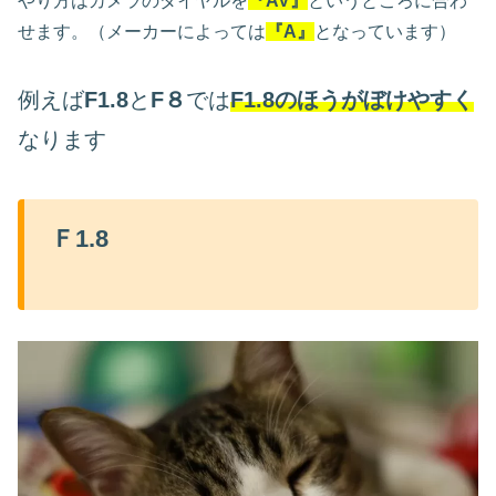
やり方はカメラのダイヤルを
『AV』
というところに合わ
せます。（メーカーによっては
『A』
となっています）
例えば
F1.8
と
F８
では
F1.8のほうがぼけやすく
なります
Ｆ1.8