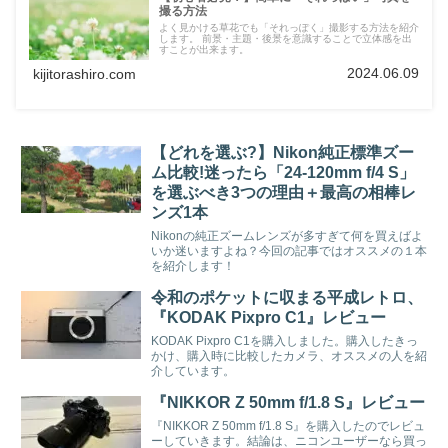
撮る方法
よく見かける草花でも「それっぽく」撮影する方法を紹介
します。 前景・主題・後景を意識することで立体感を出
すことが出来ます。
2024.06.09
kijitorashiro.com
【どれを選ぶ?】Nikon純正標準ズー
ム比較!迷ったら「24-120mm f/4 S」
を選ぶべき3つの理由＋最高の相棒レ
ンズ1本
Nikonの純正ズームレンズが多すぎて何を買えばよ
いか迷いますよね？今回の記事ではオススメの１本
を紹介します！
令和のポケットに収まる平成レトロ、
『KODAK Pixpro C1』レビュー
KODAK Pixpro C1を購入しました。購入したきっ
かけ、購入時に比較したカメラ、オススメの人を紹
介しています。
『NIKKOR Z 50mm f/1.8 S』レビュー
『NIKKOR Z 50mm f/1.8 S』を購入したのでレビュ
ーしていきます。結論は、ニコンユーザーなら買っ