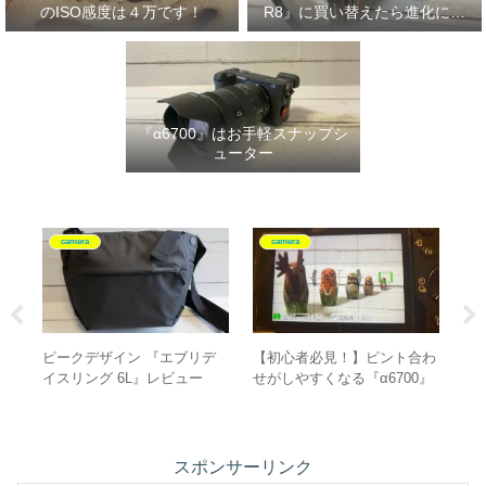
のISO感度は４万です！
R8』に買い替えたら進化に驚
いた‼
『α6700』はお手軽スナップシ
ューター
camera
camera
RE
ピークデザイン 『エブリデ
【初心者必見！】ピント合わ
【
真愛
イスリング 6L』レビュー
せがしやすくなる『α6700』
水
のAF設定
レ
スポンサーリンク