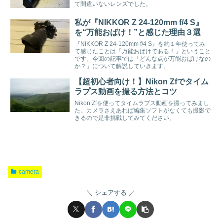
て間違いないレンズでした。
私が『NIKKOR Z 24-120mm f/4 S』
を“万能おばけ！”と感じた理由３選
『NIKKOR Z 24-120mm f/4 S』を約１年使ってみ
て感じたことは「万能おばけである！」ということ
です。今回の記事では「どんな点が万能おばけなの
か？」について解説していきます。
【超初心者向け！】Nikon Zfでタイム
ラプス動画を撮る方法とコツ
Nikon Zfを使ってタイムラプス動画を撮ってみまし
た。カメラさえあれば編集ソフトがなくても撮影で
きるので是非挑戦してみてください。
camera
シェアする