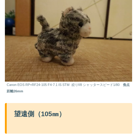
Canon EOS RP+RF24-105 F4-7.1 IS STM
絞りf/8 シャッタースピード1/80
焦点
距離26mm
望遠側（105㎜）