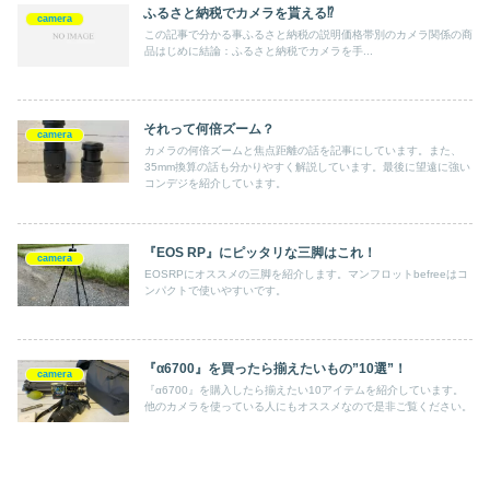
ふるさと納税でカメラを貰える⁉
camera
この記事で分かる事ふるさと納税の説明価格帯別のカメラ関係の商
品はじめに結論：ふるさと納税でカメラを手...
それって何倍ズーム？
camera
カメラの何倍ズームと焦点距離の話を記事にしています。また、
35mm換算の話も分かりやすく解説しています。最後に望遠に強い
コンデジを紹介しています。
『EOS RP』にピッタリな三脚はこれ！
camera
EOSRPにオススメの三脚を紹介します。マンフロットbefreeはコ
ンパクトで使いやすいです。
『α6700』を買ったら揃えたいもの”10選”！
camera
『α6700』を購入したら揃えたい10アイテムを紹介しています。
他のカメラを使っている人にもオススメなので是非ご覧ください。