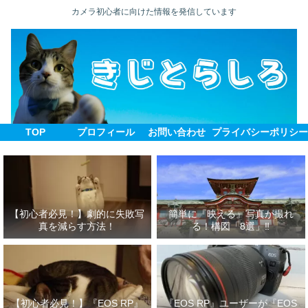
カメラ初心者に向けた情報を発信しています
TOP
プロフィール
お問い合わせ
プライバシーポリシ
【初心者必見！】劇的に失敗写
簡単に『映える』写真が撮れ
真を減らす方法！
る！構図「8選」‼
【初心者必見！】『EOS RP』
『EOS RP』ユーザーが『EOS