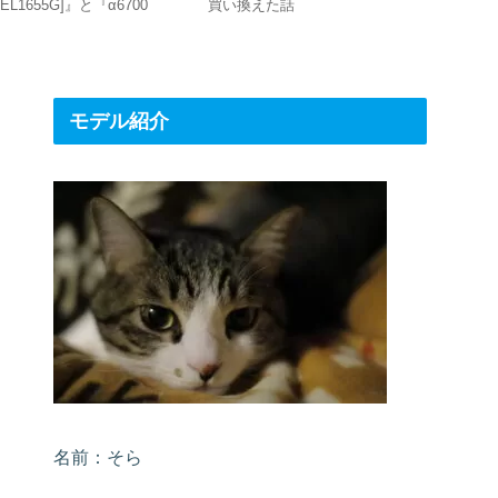
SEL1655G]』と『α6700
買い換えた話
GORE-
ILCE-6700]』の組み合わせが
好家にオ
最強！
モデル紹介
名前：そら