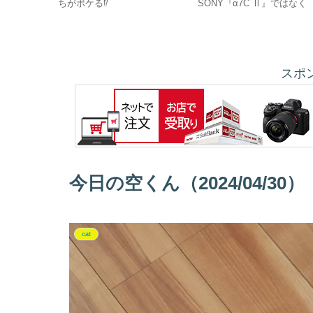
ちがボケる⁉
SONY『α7C Ⅱ』ではなく
『EOS R8』に買い替えた
由‼
スポ
今日の空くん（2024/04/30）
cat