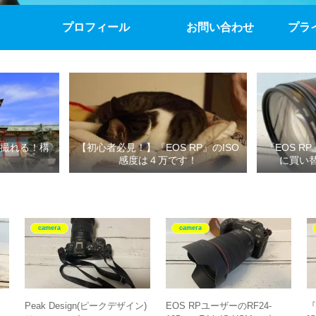
プロフィール
お問い合わせ
プラ
撮れる！構
【初心者必見！】『EOS RP』のISO
『EOS R
感度は４万です！
に買い
camera
camera
Peak Design(ピークデザイン)
EOS RPユーザーのRF24-
『