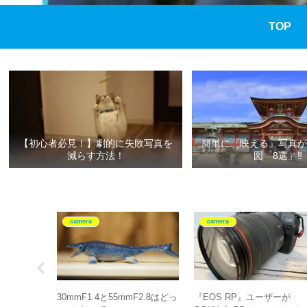
TOP
【初心者必見！】劇的に失敗写真を
簡単に『映える』写真が
減らす方法！
図「8選」‼
camera
camera
軽スナップ
30mmF1.4と55mmF2.8はどっ
『EOS RP』ユーザーが