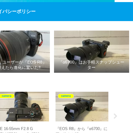
イバシーポリシー
P』ユーザーが『EOS R8』
『α6700』はお手軽スナップシュー
替えたら進化に驚いた‼
ター
camera
camera
グッズ紹
E 16-55mm F2.8 G
『EOS R8』から『α6700』に
SALOMO