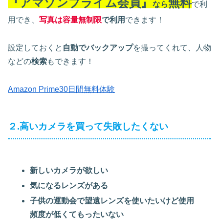
『アマゾンプライム会員』
無料
なら
で利
用でき、
写真は容量無制限
で利用
できます！
設定しておくと
自動でバックアップ
を撮ってくれて、人物
などの
検索
もできます！
Amazon Prime30日間無料体験
２.高いカメラを買って失敗したくない
新しいカメラが欲しい
気になるレンズがある
子供の運動会で望遠レンズを使いたいけど使用
頻度が低くてもったいない