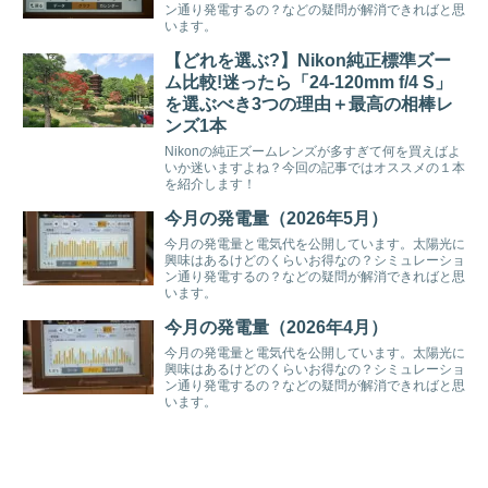
ン通り発電するの？などの疑問が解消できればと思
います。
【どれを選ぶ?】Nikon純正標準ズー
ム比較!迷ったら「24-120mm f/4 S」
を選ぶべき3つの理由＋最高の相棒レ
ンズ1本
Nikonの純正ズームレンズが多すぎて何を買えばよ
いか迷いますよね？今回の記事ではオススメの１本
を紹介します！
今月の発電量（2026年5月）
今月の発電量と電気代を公開しています。太陽光に
興味はあるけどのくらいお得なの？シミュレーショ
ン通り発電するの？などの疑問が解消できればと思
います。
今月の発電量（2026年4月）
今月の発電量と電気代を公開しています。太陽光に
興味はあるけどのくらいお得なの？シミュレーショ
ン通り発電するの？などの疑問が解消できればと思
います。