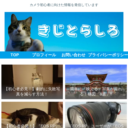
カメラ初心者に向けた情報を発信しています
TOP
プロフィール
お問い合わせ
プライバシーポリシ
【初心者必見！】劇的に失敗写
簡単に『映える』写真が撮れ
真を減らす方法！
る！構図「8選」‼
【初心者必見！】『EOS RP』
『EOS RP』ユーザーが『EOS