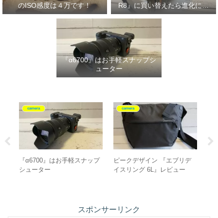
のISO感度は４万です！
R8』に買い替えたら進化に驚
いた‼
『α6700』はお手軽スナップシ
ューター
camera
camera
デ
【初心者必見！】『EOS
EOS RPユーザーのRF24-
30
RP』のISO感度は４万です！
105mm F4 L IS USMレビュ
っ
ー
スポンサーリンク