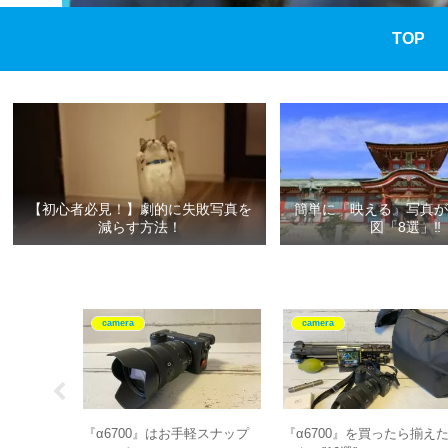
TOP
【初心者必見！】劇的に失敗写真を
簡単に『映える』写真が
減らす方法！
図「8選」‼
camera
camera
 G
『α6700』はお手軽スナップ
『α6700』を買ったら揃え