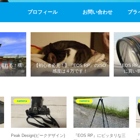
プロフィール
お問い合わせ
プラ
撮れる！構
【初心者必見！】『EOS RP』のISO
『EOS R
感度は４万です！
に買い
camera
camera
た
Peak Design(ピークデザイン)
『EOS RP』にピッタリな三
『