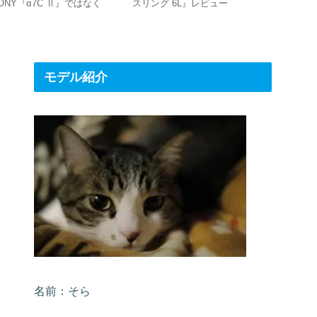
ONY『α7C Ⅱ』ではなく
スリング 6L』レビュー
S』レビ
EOS R8』に買い替えた理
‼
モデル紹介
名前：そら