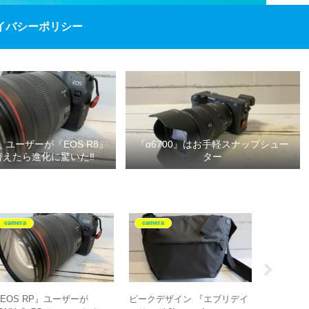
イバシーポリシー
P』ユーザーが『EOS R8』
『α6700』はお手軽スナップシュー
替えたら進化に驚いた‼
ター
camera
camera
camera
EOS RP』ユーザーが
ピークデザイン 『エブリデイ
『NIKKOR 