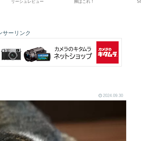
リーシュレビュー
脚はこれ！
S
『
由
ンサーリンク
2024.09.30