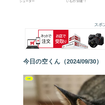
6700
シューター
いもの”10選”！
の組み合わせが
スポ
今日の空くん（2024/09/30）
cat