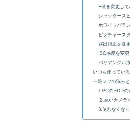
F値を変更して
シャッタース
ホワイトバラ
ピクチャース
露出補正を変
ISO感度を変
バリアングル
いつも使っている
一眼レフの悩みと
1.PCのHD
２.高いカメラ
3.使わなくな