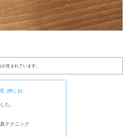
告が含まれています。
次
した。
真テクニック